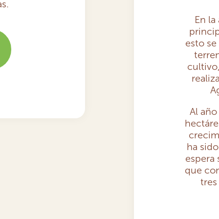
s.
En la
princi
esto se
terre
cultivo
realiz
A
Al año
hectárea
crecim
ha sido
espera 
que con
tres