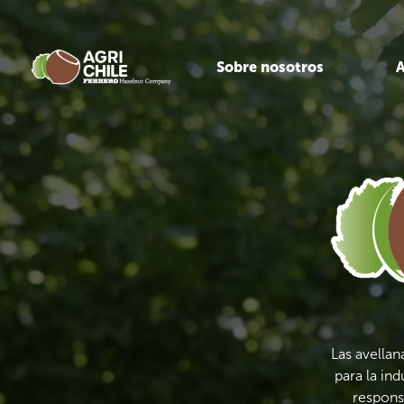
Skip
to
main
content
Sobre nosotros
A
Las avellan
para la ind
respons