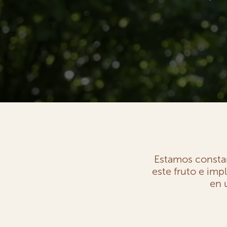
Estamos constan
este fruto e imp
en 