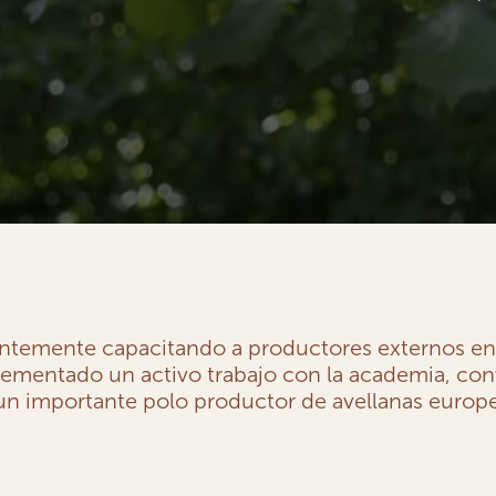
temente capacitando a productores externos en 
lementado un activo trabajo con la academia, con
un importante polo productor de avellanas europ