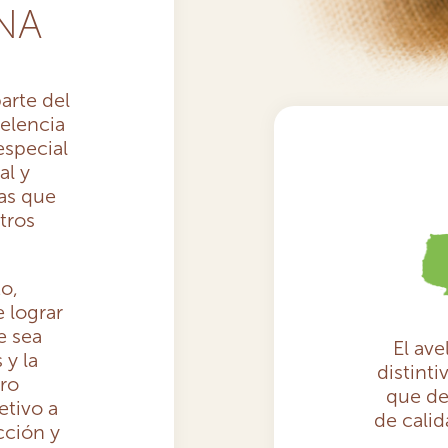
NA
arte del
elencia
especial
al y
as que
tros
o,
 lograr
e sea
El ave
 y la
distinti
ro
que de
etivo a
de calid
cción y