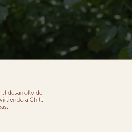
el desarrollo de
virtiendo a Chile
eas.