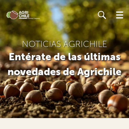
Skip
to
main
content
NOTICIAS AGRICHILE
Entérate de las últimas
novedades de Agrichile