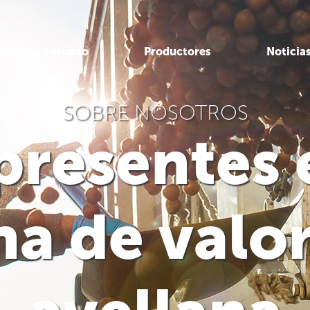
vellano europeo
Productores
Noticia
SOBRE NOSOTROS
resentes 
a de valor