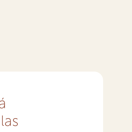
á
las