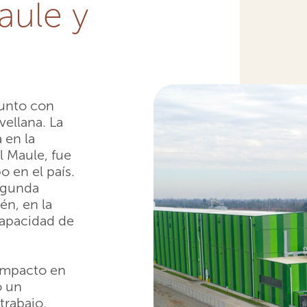
aule y
junto con
vellana. La
 en la
l Maule, fue
o en el país.
egunda
én, en la
capacidad de
impacto en
o un
trabajo,