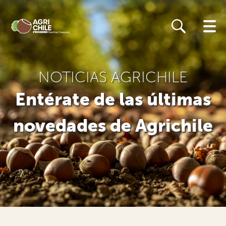
Skip
to
main
content
NOTICIAS AGRICHILE
Entérate de las últimas
novedades de Agrichile