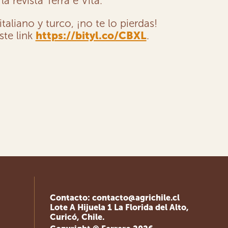
 revista Terra è Vita.
aliano y turco, ¡no te lo pierdas!
ste link
https://bityl.co/CBXL
.
Contacto:
contacto@agrichile.cl
Lote A Hijuela 1 La Florida del Alto,
Curicó, Chile.