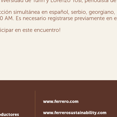
ersidad de Turín y Lorenzo Tosi, periodista de la
ción simultánea en español, serbio, georgiano, it
0 AM. Es necesario registrarse previamente en e
icipar en este encuentro!
www.ferrero.com
www.ferrerosustainability.com
oductores