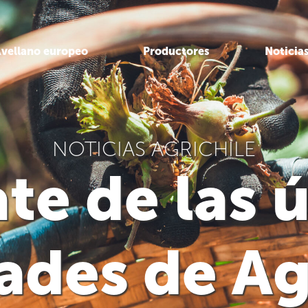
vellano europeo
Productores
Noticia
NOTICIAS AGRICHILE
te de las 
des de Ag