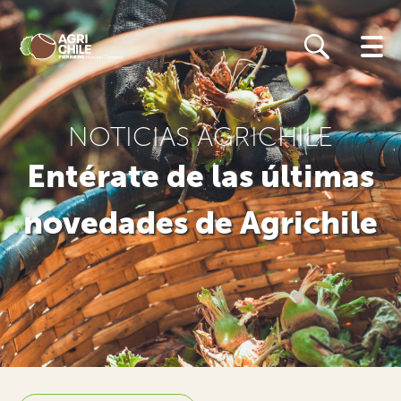
Skip
to
main
content
NOTICIAS AGRICHILE
Entérate de las últimas
novedades de Agrichile