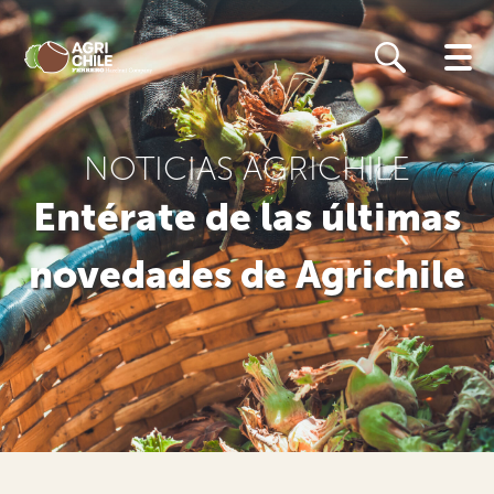
Skip
to
main
content
NOTICIAS AGRICHILE
Entérate de las últimas
novedades de Agrichile