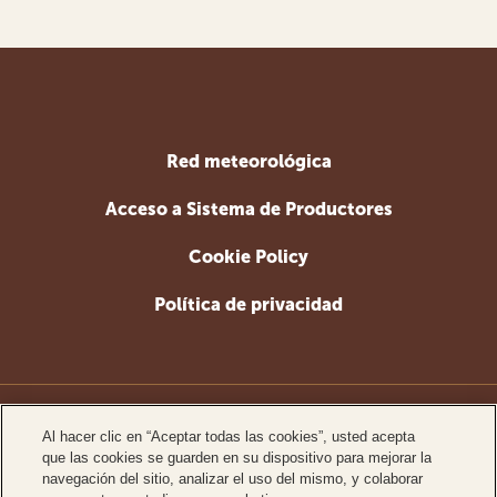
Red meteorológica
Acceso a Sistema de Productores
Cookie Policy
Política de privacidad
www.ferrero.com
Al hacer clic en “Aceptar todas las cookies”, usted acepta
que las cookies se guarden en su dispositivo para mejorar la
www.ferrerosustainability.com
navegación del sitio, analizar el uso del mismo, y colaborar