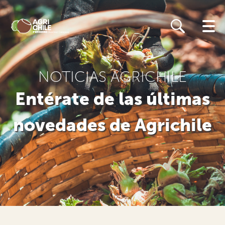
Skip
to
main
content
NOTICIAS AGRICHILE
Entérate de las últimas
novedades de Agrichile