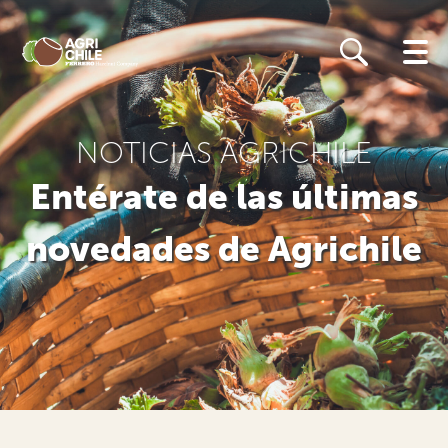
Skip
to
main
content
NOTICIAS AGRICHILE
Entérate de las últimas
novedades de Agrichile