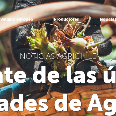
vellano europeo
Productores
Noticia
NOTICIAS AGRICHILE
te de las 
des de Ag