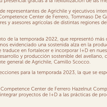
resencial gracias a la flexibilización de las me
e representantes de Agrichile y ejecutivos inte
Competence Center de Ferrero, Tommaso De Greg
 y asesores agrícolas de distintas regiones del 
ento de la temporada 2022, que representó más 
os evidenciado una sostenida alza en la produ
 se traduce en fortalecer e incorporar I+D en nu
esarrollo y producción sostenible del avellano, c
ente general de Agrichile, Camillo Scocco.
ecciones para la temporada 2023, la que se espe
gri Competence Center de Ferrero Hazelnut Co
 integrar proyectos de I+D a las prácticas de pro