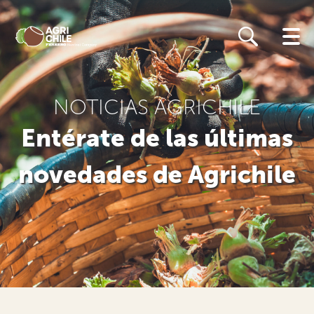
Skip
to
main
content
NOTICIAS AGRICHILE
Entérate de las últimas
novedades de Agrichile