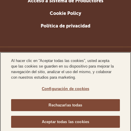
Acceso a Sistema de Productores
Cookie Policy
Política de privacidad
www.ferrero.com
Al hacer clic en “Aceptar todas las cookies”, usted acepta
que las cookies se guarden en su dispositivo para mejorar la
www.ferrerosustainability.com
navegación del sitio, analizar el uso del mismo, y colaborar
con nuestros estudios para marketing.
Configuración de cookies
Contacto:
contacto@agrichile.cl
Lote A Hijuela 1 La Florida del Alto, Curicó, Chile.
Rechazarlas todas
Copyright © Ferrero 2026
Aceptar todas las cookies