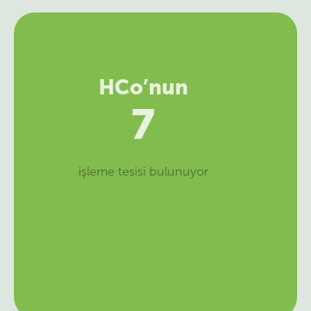
HCo
10
Ferrero HCo bahçesi işletiyor