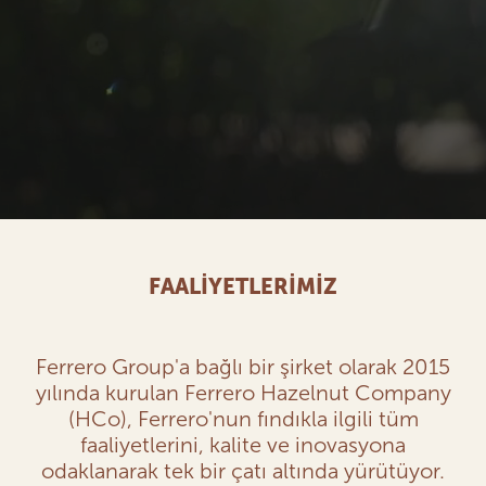
FAALİYETLERİMİZ
Ferrero Group'a bağlı bir şirket olarak 2015
yılında kurulan Ferrero Hazelnut Company
(HCo), Ferrero'nun fındıkla ilgili tüm
faaliyetlerini, kalite ve inovasyona
odaklanarak tek bir çatı altında yürütüyor.